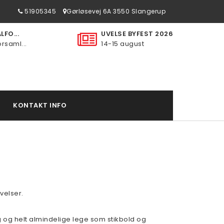
51905345
Gørløsevej 6A 3550 Slangerup
FO...
UVELSE BYFEST 2026
rsaml...
14-15 august
KONTAKT INFO
velser.
 og helt almindelige lege som stikbold og