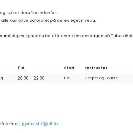
 og rykker derefter indenfor.
 alle kan blive udfordret på deres eget niveau.
du samtidig muligheden for at komme om onsdagen på Tabataholdet.
Tid
Sted
Instruktør
ag
20.00 - 22.00
Hal
Jesper og Louise
på e-mail:
gymnastik@uif.dk