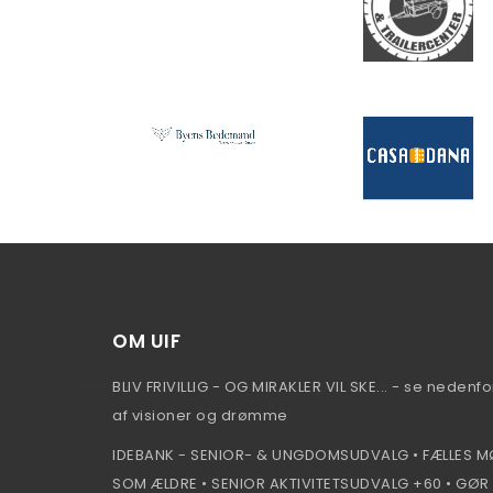
OM UIF
BLIV FRIVILLIG - OG MIRAKLER VIL SKE... - se nedenfo
af visioner og drømme
IDEBANK - SENIOR- & UNGDOMSUDVALG • FÆLLES M
SOM ÆLDRE • SENIOR AKTIVITETSUDVALG +60 • GØR