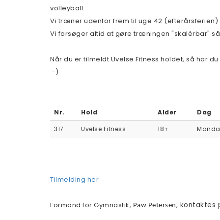
volleyball.
Vi træner udenfor frem til uge 42 (efterårsferien)
Vi forsøger altid at gøre træningen "skalérbar" så
Når du er tilmeldt Uvelse Fitness holdet, så har 
:-)
Nr.
Hold
Alder
Dag
317
Uvelse Fitness
18+
Mand
Tilmelding her
Formand for Gymnastik,
, kontaktes 
Paw Petersen