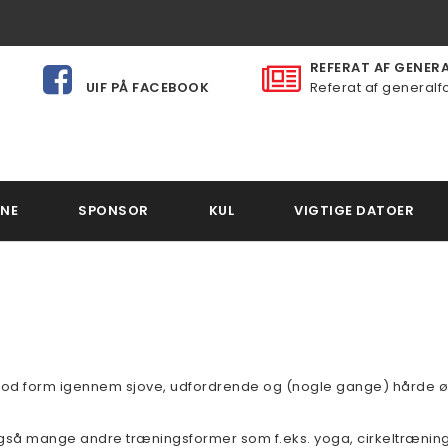
REFERAT AF GENERAL
UIF PÅ FACEBOOK
Referat af generalfo
NE
SPONSOR
KUL
VIGTIGE DATOER
 i god form igennem sjove, udfordrende og (nogle gange) hårde ø
 også mange andre træningsformer som f.eks. yoga, cirkeltræning