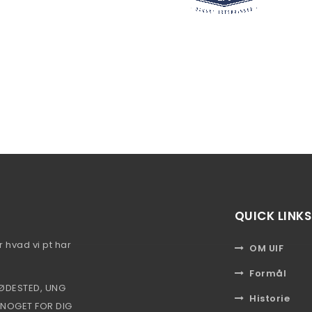
QUICK LINKS
r hvad vi pt har
OM UIF
Formål
ØDESTED, UNG
Historie
 NOGET FOR DIG