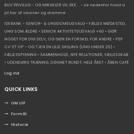
BLIV FRIVILLIG - OG MIRAKLER VIL SKE... - se nedenfor hvad vi
pt har af visioner og drømme
IDEBANK - SENIOR- & UNGDOMSUDVALG • FÆLLES MØDESTED,
UNG SOM ÆLDRE • SENIOR AKTIVITETSUDVALG +60 • GØR
NOGET FOR DIG SELV, OG GØR EN FORSKEL FOR ANDRE • PEP
CV´ET OP - OG TJEN EN LILLE SKILLING (UNG UNDER 25) •
FÆLLESSPISNING • SAMMENHOLD, NYE RELATIONER, FÆLLESSKAB
• UDENDØRS TRÆNING, DØGNET RUNDT, HELE ÅRET • ÅBEN CAFÉ
Log ind
QUICK LINKS
OM UIF
Formål
Historie