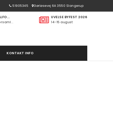
51905345
Gørløsevej 6A 3550 Slangerup
FO...
UVELSE BYFEST 2026
rsaml...
14-15 august
KONTAKT INFO