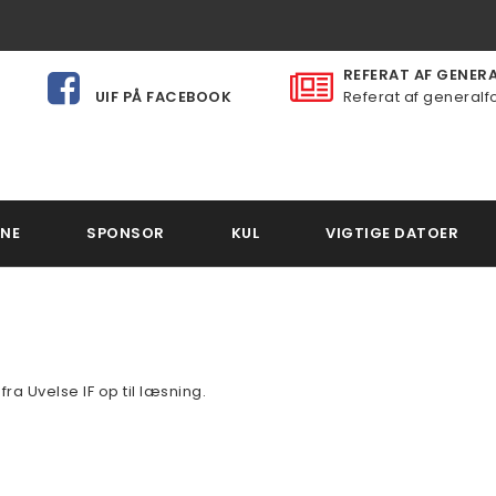
REFERAT AF GENERAL
UIF PÅ FACEBOOK
Referat af generalfo
NE
SPONSOR
KUL
VIGTIGE DATOER
ra Uvelse IF op til læsning.