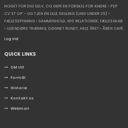
NOGET FOR DIG SELV, OG GØR EN FORSKEL FOR ANDRE • PEP
CV´ET OP - OG TJEN EN LILLE SKILLING (UNG UNDER 25) •
FÆLLESSPISNING • SAMMENHOLD, NYE RELATIONER, FÆLLESSKAB
• UDENDØRS TRÆNING, DØGNET RUNDT, HELE ÅRET • ÅBEN CAFÉ
Log ind
QUICK LINKS
OM UIF
Formål
Historie
Kontakt os
Webmail