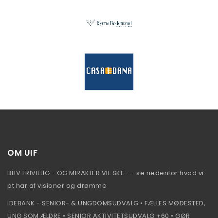
OM UIF
BLIV FRIVILLIG - OG MIRAKLER VIL SKE... - se nedenfor hvad vi
pt har af visioner og drømme
IDEBANK - SENIOR- & UNGDOMSUDVALG • FÆLLES MØDESTED,
UNG SOM ÆLDRE • SENIOR AKTIVITETSUDVALG +60 • GØR