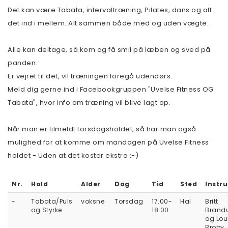
Det kan være Tabata, intervaltræning, Pilates, dans og alt
det ind i mellem. Alt sammen både med og uden vægte.
Alle kan deltage, så kom og få smil på læben og sved på
panden.
Er vejret til det, vil træningen foregå udendørs.
Meld dig gerne ind i Facebookgruppen "Uvelse Fitness OG
Tabata", hvor info om træning vil blive lagt op.
Når man er tilmeldt torsdagsholdet, så har man også
mulighed for at komme om mandagen på Uvelse Fitness
holdet - Uden at det koster ekstra :-)
Nr.
Hold
Alder
Dag
Tid
Sted
Instru
-
Tabata/Puls
voksne
Torsdag
17.00-
Hal
Britt
og Styrke
18.00
Brand
og Lou
Broby