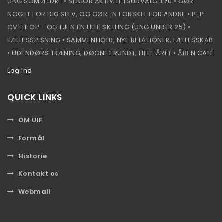
UNG SOM ÆLDRE • SENIOR AKTIVITETSUDVALG +60 • GØR
NOGET FOR DIG SELV, OG GØR EN FORSKEL FOR ANDRE • PEP
CV´ET OP - OG TJEN EN LILLE SKILLING (UNG UNDER 25) •
FÆLLESSPISNING • SAMMENHOLD, NYE RELATIONER, FÆLLESSKAB
• UDENDØRS TRÆNING, DØGNET RUNDT, HELE ÅRET • ÅBEN CAFÉ
Log ind
QUICK LINKS
OM UIF
Formål
Historie
Kontakt os
Webmail