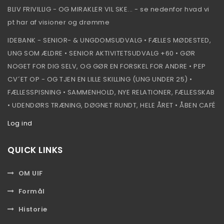
BLIV FRIVILLIG - OG MIRAKLER VIL SKE... - se nedenfor hvad vi
pt har af visioner og drømme
IDEBANK - SENIOR- & UNGDOMSUDVALG • FÆLLES MØDESTED,
UNG SOM ÆLDRE • SENIOR AKTIVITETSUDVALG +60 • GØR
NOGET FOR DIG SELV, OG GØR EN FORSKEL FOR ANDRE • PEP
CV´ET OP - OG TJEN EN LILLE SKILLING (UNG UNDER 25) •
FÆLLESSPISNING • SAMMENHOLD, NYE RELATIONER, FÆLLESSKAB
• UDENDØRS TRÆNING, DØGNET RUNDT, HELE ÅRET • ÅBEN CAFÉ
Log ind
QUICK LINKS
OM UIF
Formål
Historie