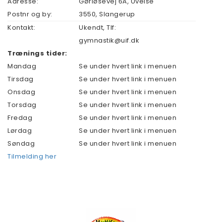
Adresse:
Gørløsevej 6A, Uvelse
Postnr og by:
3550
,
Slangerup
Kontakt:
Ukendt, Tlf:
gymnastik@uif.dk
Trænings tider:
Mandag
Se under hvert link i menuen
Tirsdag
Se under hvert link i menuen
Onsdag
Se under hvert link i menuen
Torsdag
Se under hvert link i menuen
Fredag
Se under hvert link i menuen
Lørdag
Se under hvert link i menuen
Søndag
Se under hvert link i menuen
Tilmelding her