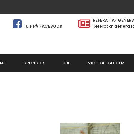
REFERAT AF GENERAL
UIF PÅ FACEBOOK
Referat af generalfo
NE
SPONSOR
KUL
VIGTIGE DATOER