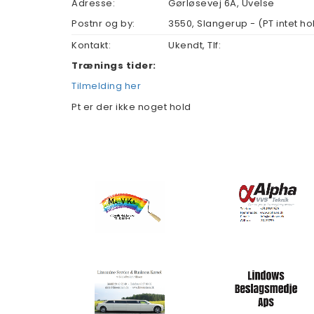
Adresse:
Gørløsevej 6A, Uvelse
Postnr og by:
3550
,
Slangerup - (PT intet ho
Kontakt:
Ukendt, Tlf:
Trænings tider:
Tilmelding her
Pt er der ikke noget hold