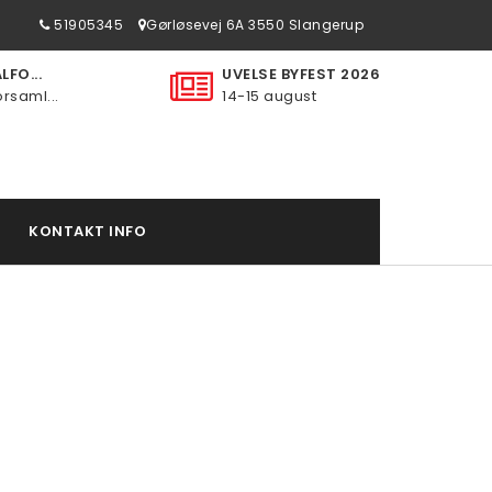
51905345
Gørløsevej 6A 3550 Slangerup
FO...
UVELSE BYFEST 2026
rsaml...
14-15 august
KONTAKT INFO